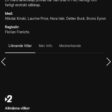
En mans äktenskap prövas när han dras in i ett hemligt och
farligt erotiskt sällskap.
Med:
Nikolai Kinski, Laurine Price, Nora Islei, Detlev Buck, Bruno Eyron
Regissör:
Florian Frerichs
Liknande titlar
Mer info
Medverkande
Allmänna villkor