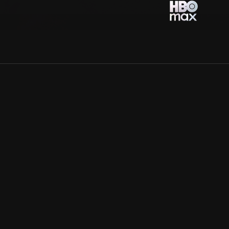
Allmänna villkor
Kun
Integritetspolicy
Pre
Cookiepolicy
Kon