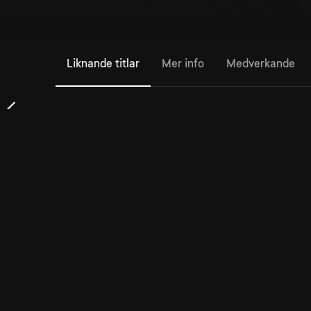
Liknande titlar
Mer info
Medverkande