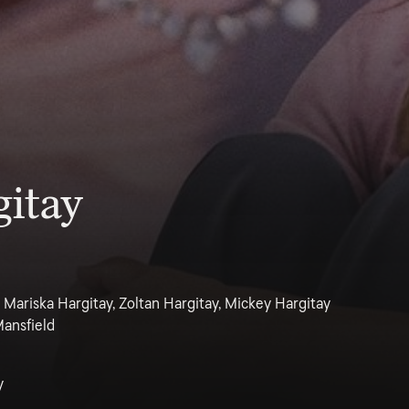
gitay
 Mariska Hargitay, Zoltan Hargitay, Mickey Hargitay
Mansfield
y