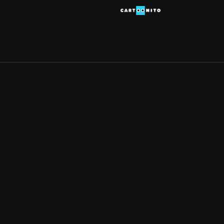
Allmänna villkor
Kun
Integritetspolicy
Pre
Cookiepolicy
Kon