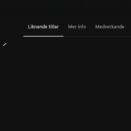
Liknande titlar
Mer info
Medverkande