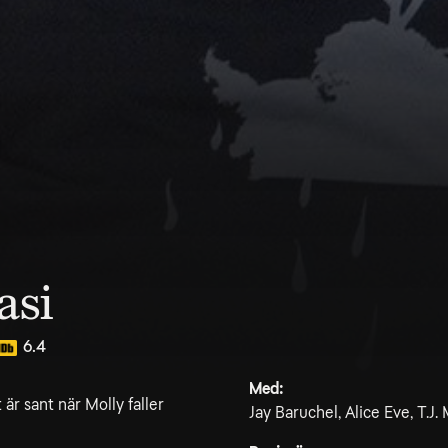
asi
6.4
Med:
 är sant när Molly faller
Jay Baruchel, Alice Eve, T.J.