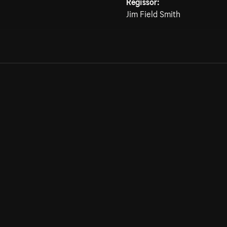
Regissör:
Jim Field Smith
Allmänna villkor
Kun
Integritetspolicy
Pre
Cookiepolicy
Kon