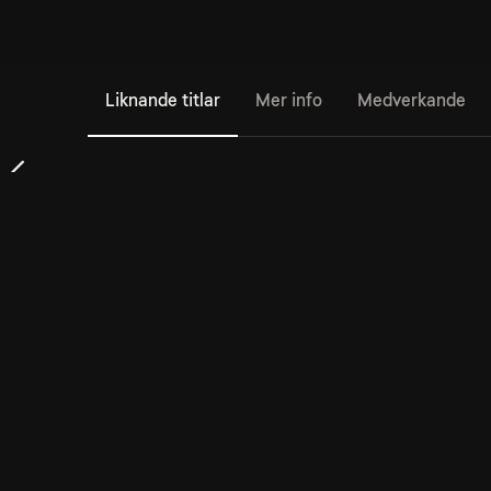
Liknande titlar
Mer info
Medverkande