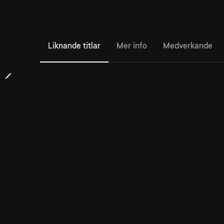
Liknande titlar
Mer info
Medverkande