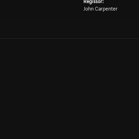
Regissör:
John Carpenter
Allmänna villkor
Kun
Integritetspolicy
Pre
Cookiepolicy
Kon