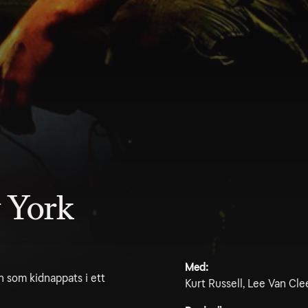
 York
Med:
n som kidnappats i ett
Kurt Russell, Lee Van Cle