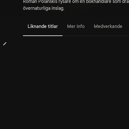
Roman Polanskis rysare om en bokhandlare som dras
övernaturliga inslag.
Liknande titlar
Mer info
Medverkande