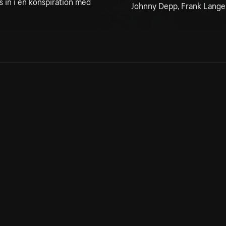
 in i en konspiration med
Johnny Depp, Frank Langel
Allmänna villkor
Kun
Integritetspolicy
Pre
Cookiepolicy
Kon