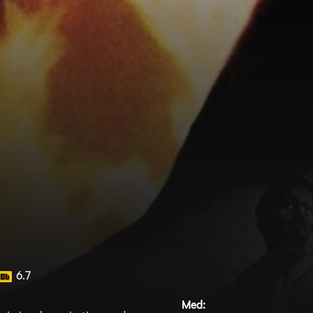
6.7
Med: