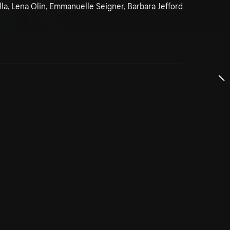
la, Lena Olin, Emmanuelle Seigner, Barbara Jefford
dservice
ss
takta oss