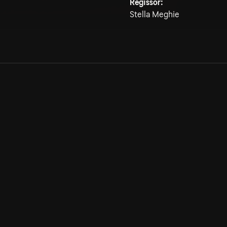
Regissör:
Stella Meghie
Allmänna villkor
Kun
Integritetspolicy
Pre
Cookiepolicy
Kon