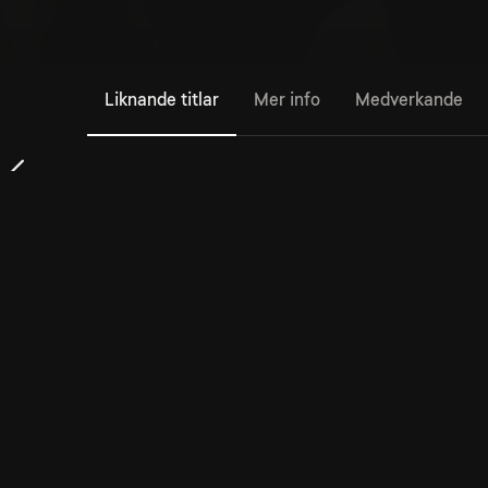
Liknande titlar
Mer info
Medverkande