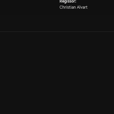
Regissör:
Christian Alvart
Allmänna villkor
Kun
Integritetspolicy
Pre
Cookiepolicy
Kon