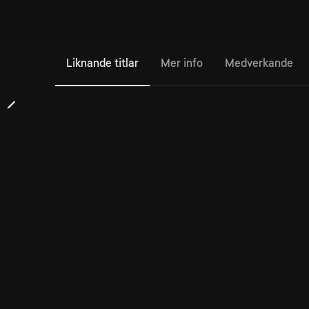
Liknande titlar
Mer info
Medverkande