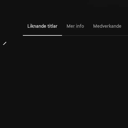
Liknande titlar
Mer info
Medverkande