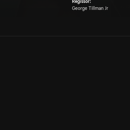
Regissör:
George Tillman Jr
Allmänna villkor
Kun
Integritetspolicy
Pre
Cookiepolicy
Kon