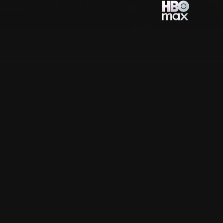
Allmänna villkor
Kun
Integritetspolicy
Pre
Cookiepolicy
Kon