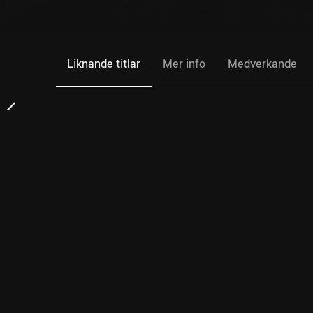
Liknande titlar
Mer info
Medverkande