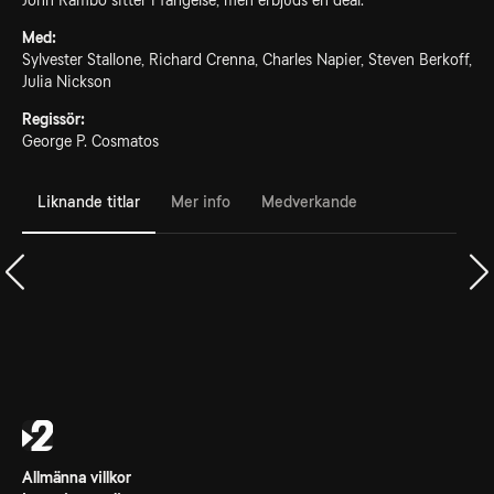
John Rambo sitter i fängelse, men erbjuds en deal.
Med:
Sylvester Stallone, Richard Crenna, Charles Napier, Steven Berkoff,
Julia Nickson
Regissör:
George P. Cosmatos
Liknande titlar
Mer info
Medverkande
Allmänna villkor