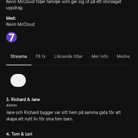
Kevin McCloud följer familjer som ger sig ut på ett storslaget
uppdrag.
Med:
Kevin McCloud
Streama
På tv
Liknande titlar
Mer info
Medverka
3
3. Richard & Jane
46min
Jane och Richard bygger var sitt hem på samma gata för att
skapa ett nytt liv för sina fem barn.
4. Tom & Lori