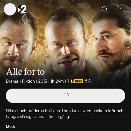
Sök
Alle for to
5.8
Drama | Fiktion | 2013 | 1h 29m | 7 år
Nikolai och bröderna Ralf och Timo luras av en bankdirektör och
tvingas slå sig samman än en gång.
Med: