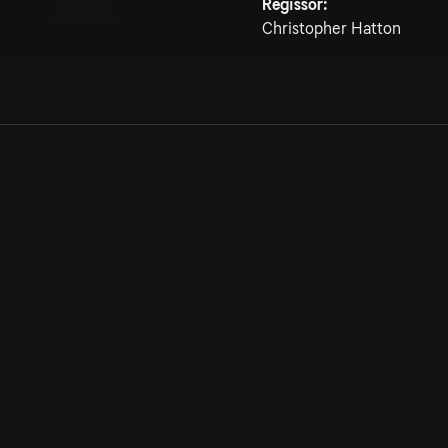
Regissör:
Christopher Hatton
Allmänna villkor
Kun
Integritetspolicy
Pre
Cookiepolicy
Kon