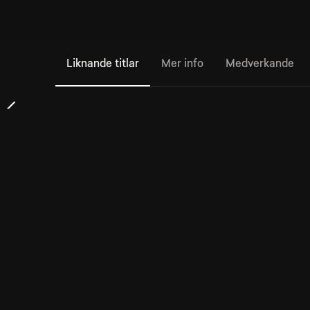
Liknande titlar
Mer info
Medverkande