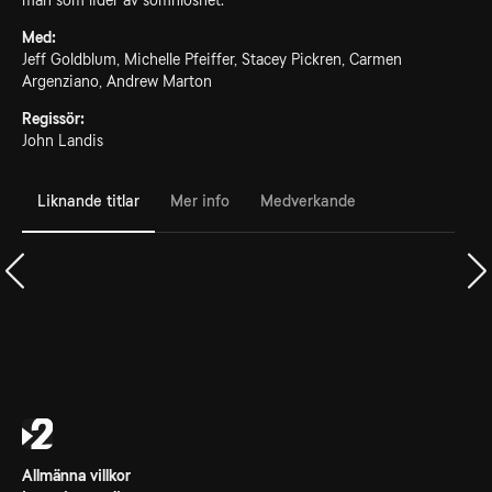
man som lider av sömnlöshet.
Med:
Jeff Goldblum, Michelle Pfeiffer, Stacey Pickren, Carmen
Argenziano, Andrew Marton
Regissör:
John Landis
Liknande titlar
Mer info
Medverkande
Allmänna villkor