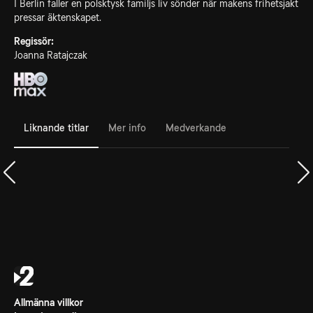
I Berlin faller en polsktysk familjs liv sönder när makens frihetsjakt
pressar äktenskapet.
Regissör:
Joanna Ratajczak
Liknande titlar
Mer info
Medverkande
Allmänna villkor