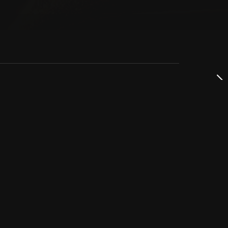
dservice
ss
takta oss