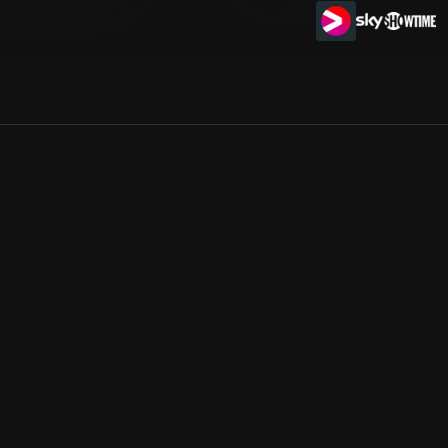
Allmänna villkor
Kun
Integritetspolicy
Pre
Cookiepolicy
Kon