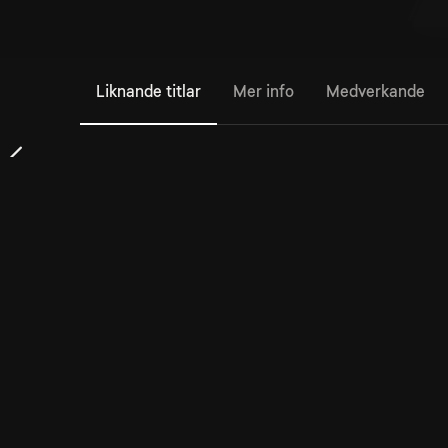
Liknande titlar
Mer info
Medverkande