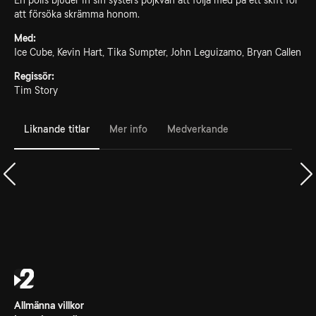
En polis bjuder in sin systers pojkvän att följa med på ett skift för
att försöka skrämma honom.
Med:
Ice Cube, Kevin Hart, Tika Sumpter, John Leguizamo, Bryan Callen
Regissör:
Tim Story
Liknande titlar
Mer info
Medverkande
Allmänna villkor