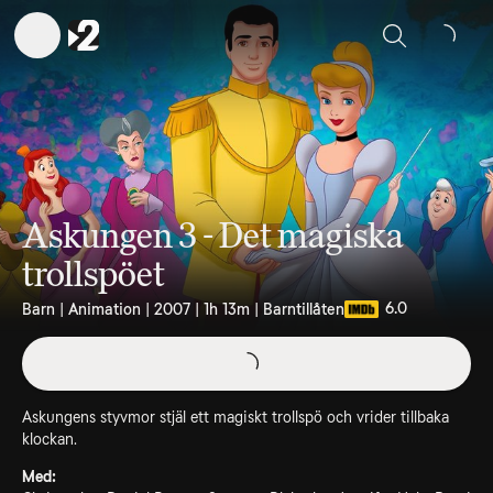
Sök
Askungen 3 - Det magiska
trollspöet
6.0
Barn | Animation | 2007 | 1h 13m | Barntillåten
Askungens styvmor stjäl ett magiskt trollspö och vrider tillbaka
klockan.
Med: