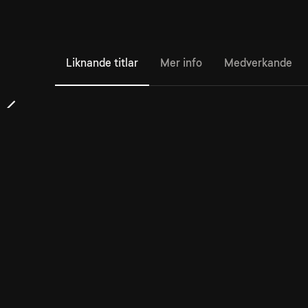
Liknande titlar
Mer info
Medverkande