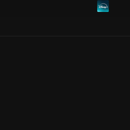
Allmänna villkor
Kun
Integritetspolicy
Pre
Cookiepolicy
Kon