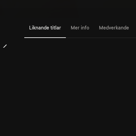
Liknande titlar
Mer info
Medverkande