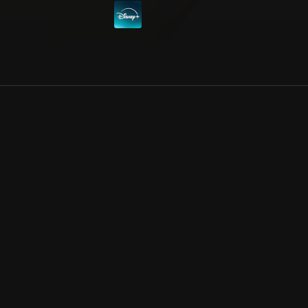
Allmänna villkor
Kun
Integritetspolicy
Pre
Cookiepolicy
Kon