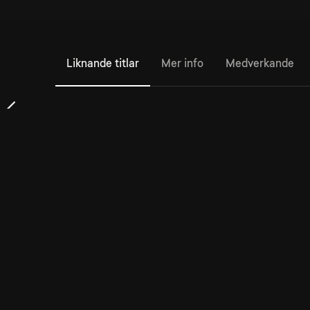
Liknande titlar
Mer info
Medverkande