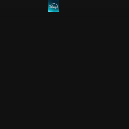
Allmänna villkor
Kun
Integritetspolicy
Pre
Cookiepolicy
Kon