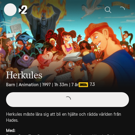
Sök
Herkules
7.3
Barn | Animation | 1997 | 1h 33m | 7 år
Herkules måste lära sig att bli en hjälte och rädda världen från
Hades.
Med: