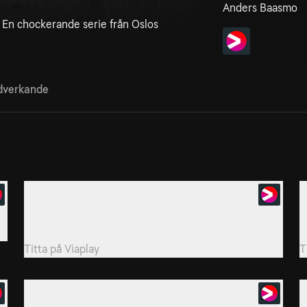
Anders Baasmo
t. En chockerande serie från Oslos
verkande
2. Horor och hummer på Hankø
3
Två prostituerade stjäl Williams plånbok strax före
G
den stora festen.
e
Titta på
Viaplay
T
5. Hon är en hora
6