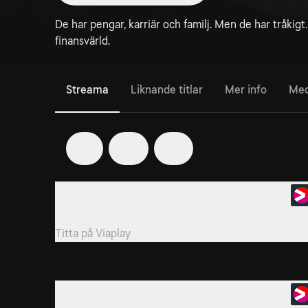
De har pengar, karriär och familj. Men de har tråkig
finansvärld.
Streama
Liknande titlar
Mer info
Med
1
2
3
1. Steril
De har pengar, karriär och familj. Men de har tråkigt.
Titta på
Viaplay
4. Face off