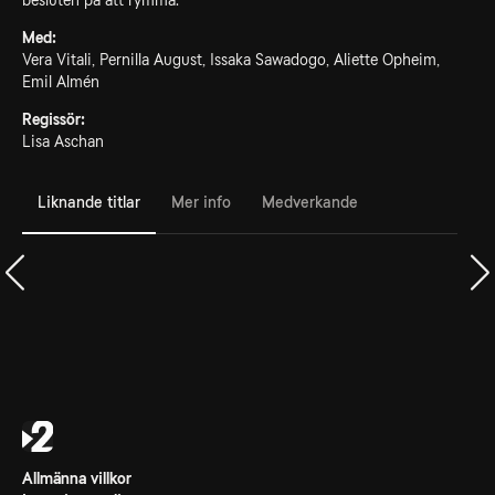
besluten på att rymma.
Med:
Vera Vitali, Pernilla August, Issaka Sawadogo, Aliette Opheim,
Emil Almén
Regissör:
Lisa Aschan
Liknande titlar
Mer info
Medverkande
Allmänna villkor