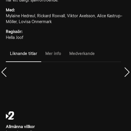
har ett dåligt självförtroende.
Med:
Mylaine Hedreul, Rickard Roxvall, Viktor Axelsson, Alice Kastrup-
Möller, Lovisa Onnermark
Regissör:
Hella Joof
Liknande titlar
Mer info
Medverkande
Allmänna villkor