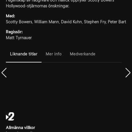
I egenskap av rådgivare och hallick uppfyller Scotty Bowers
Hollywood-stjärnornas önskningar.
Med:
Scotty Bowers, William Mann, David Kuhn, Stephen Fry, Peter Bart
Regissör:
Matt Tyrnauer
Liknande titlar
Mer info
Medverkande
Allmänna villkor