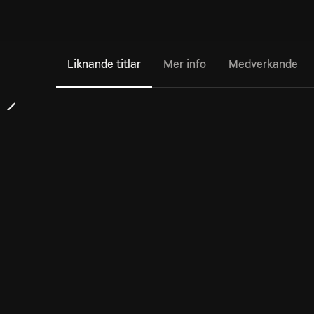
Liknande titlar
Mer info
Medverkande