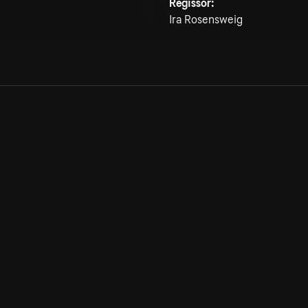
Regissör:
Ira Rosensweig
Allmänna villkor
Kun
Integritetspolicy
Pre
Cookiepolicy
Kon