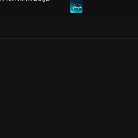
Allmänna villkor
Kun
Integritetspolicy
Pre
Cookiepolicy
Kon