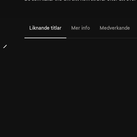
Liknande titlar
Mer info
Medverkande