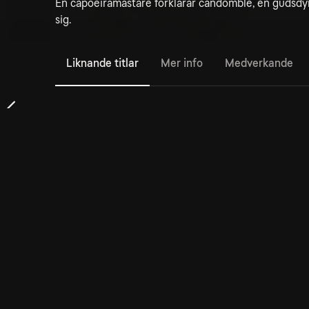
En capoeiramästare förklarar candomblé, en gudsdy
sig.
Liknande titlar
Mer info
Medverkande