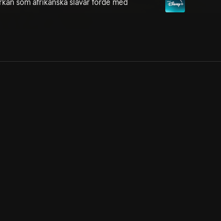
rkan som afrikanska slavar förde med
Allmänna villkor
Kun
Integritetspolicy
Pre
Cookiepolicy
Kon