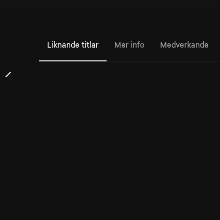
Liknande titlar
Mer info
Medverkande