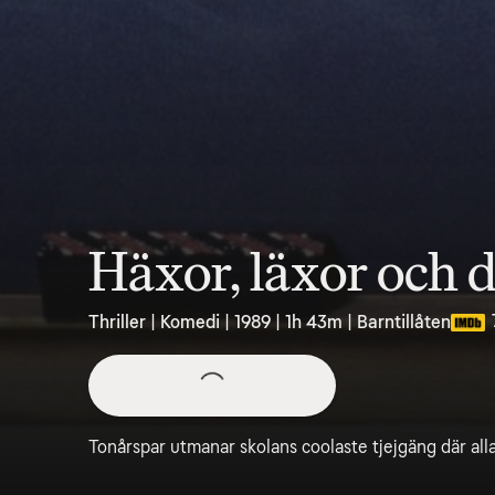
Häxor, läxor och d
Thriller | Komedi | 1989 | 1h 43m | Barntillåten
Tonårspar utmanar skolans coolaste tjejgäng där al