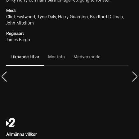
Dirty Harry och hans partner jagar ett gäng terrorister.
Med:
Clint Eastwood, Tyne Daly, Harry Guardino, Bradford Dillman,
John Mitchum
Regissör:
James Fargo
Liknande titlar
Mer info
Medverkande
Allmänna villkor