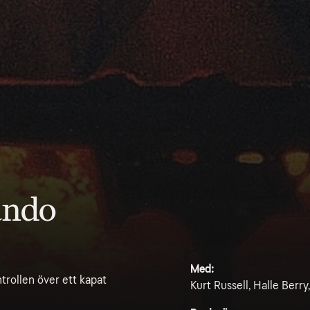
ändo
Med:
trollen över ett kapat
Kurt Russell, Halle Berr