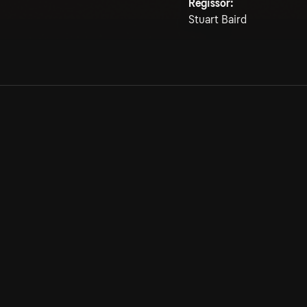
Regissör:
Stuart Baird
Allmänna villkor
Kun
Integritetspolicy
Pre
Cookiepolicy
Kon