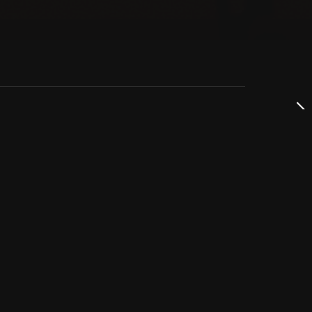
dservice
ss
takta oss