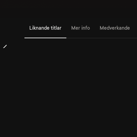
Liknande titlar
Mer info
Medverkande