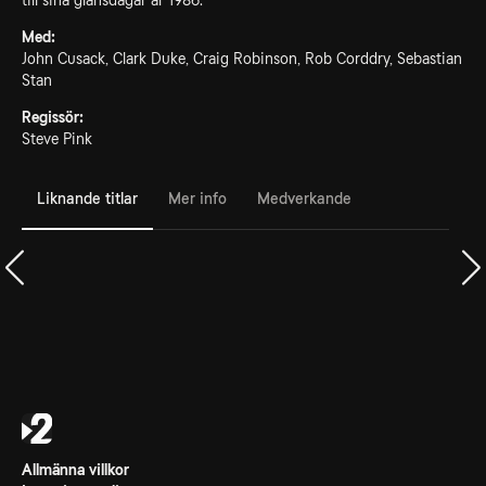
till sina glansdagar år 1986.
Med:
John Cusack, Clark Duke, Craig Robinson, Rob Corddry, Sebastian
Stan
Regissör:
Steve Pink
Liknande titlar
Mer info
Medverkande
Allmänna villkor