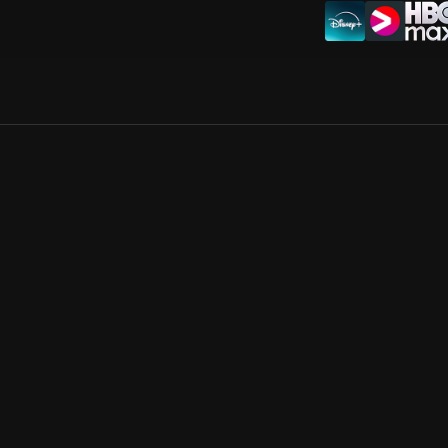
Allmänna villkor
Kun
Integritetspolicy
Pre
Cookiepolicy
Kon