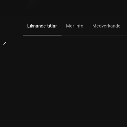
Liknande titlar
Mer info
Medverkande