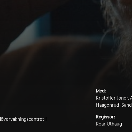
Med:
Kristoffer Joner,
Haagenrud-Sande
Regissör:
dövervakningscentret i
Roar Uthaug