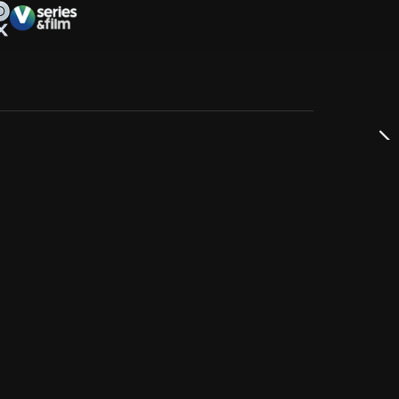
dservice
ss
takta oss