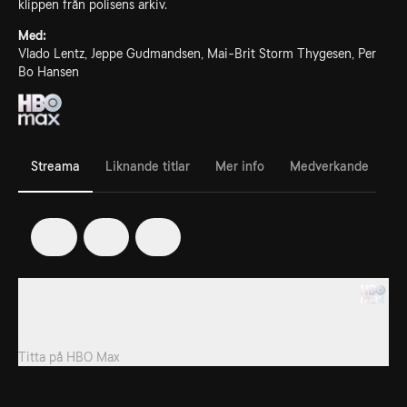
klippen från polisens arkiv.
Med:
Vlado Lentz, Jeppe Gudmandsen, Mai-Brit Storm Thygesen, Per
Bo Hansen
Streama
Liknande titlar
Mer info
Medverkande
4
7
8
9. Olycka med djurtransport
En polis på motorcykel blir vittne till en olycka när en
djurtransport och en personbil krockar.
Titta på
HBO Max