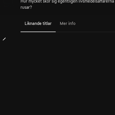
Hur mycket skor sig egentligen livsmedelsaffärerna
rusar?
Liknande titlar
Mer info