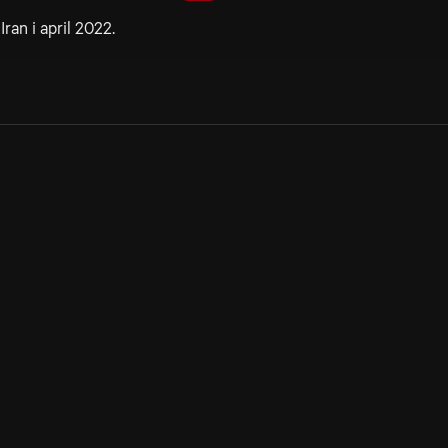
an i april 2022.
Allmänna villkor
Kun
Integritetspolicy
Pre
Cookiepolicy
Kon