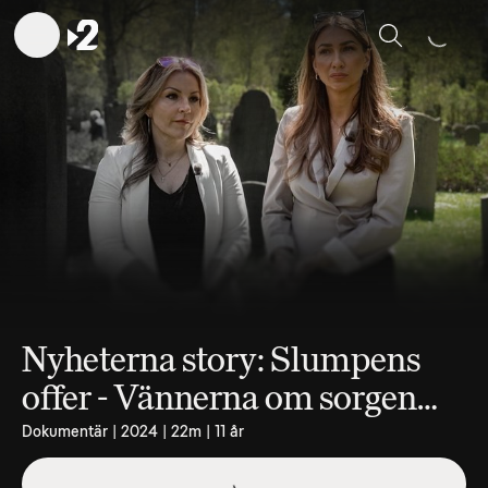
Sök
Nyheterna story: Slumpens
offer - Vännerna om sorgen
efter Mikael och Adriana
Dokumentär | 2024 | 22m | 11 år