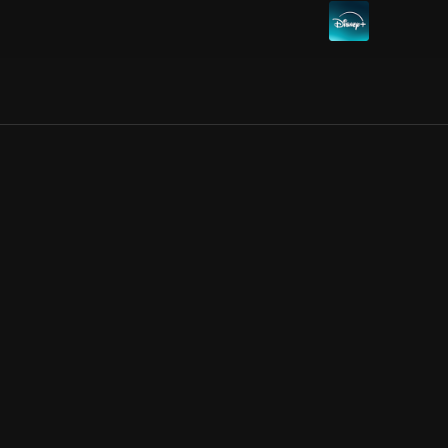
Allmänna villkor
Kun
Integritetspolicy
Pre
Cookiepolicy
Kon