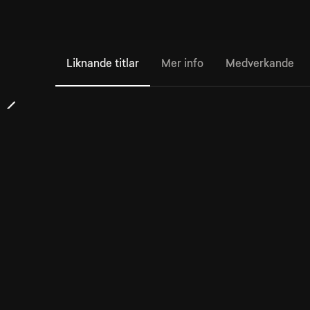
Liknande titlar
Mer info
Medverkande