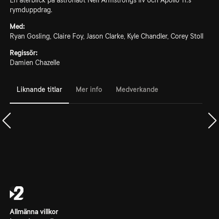
En återblick på astronaut Neil Armstrongs liv och Apollo 11:s
rymduppdrag.
Med:
Ryan Gosling, Claire Foy, Jason Clarke, Kyle Chandler, Corey Stoll
Regissör:
Damien Chazelle
Liknande titlar
Mer info
Medverkande
Allmänna villkor