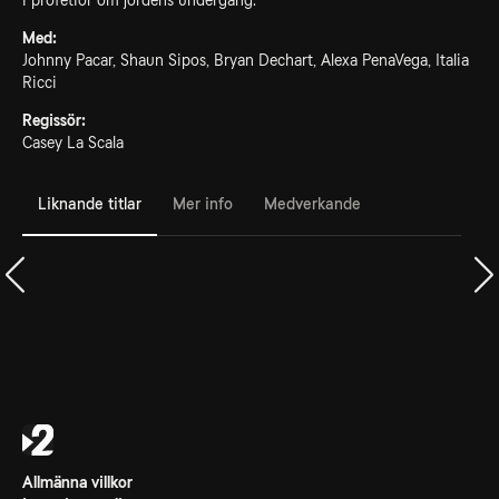
i profetior om jordens undergång.
Med:
Johnny Pacar, Shaun Sipos, Bryan Dechart, Alexa PenaVega, Italia
Ricci
Regissör:
Casey La Scala
Liknande titlar
Mer info
Medverkande
Allmänna villkor