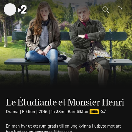
Sök
Le Étudiante et Monsier Henri
6.7
Drama | Fiktion | 2015 | 1h 38m | Barntillåten
En man hyr ut ett rum gratis till en ung kvinna i utbyte mot att