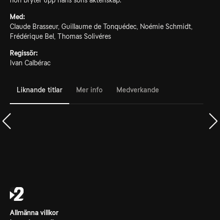
hon bryter upp hans sons äktenskap.
Med:
Claude Brasseur, Guillaume de Tonquédec, Noémie Schmidt,
Frédérique Bel, Thomas Solivéres
Regissör:
Ivan Calbérac
Liknande titlar
Mer info
Medverkande
Allmänna villkor