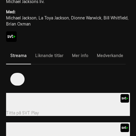
Michael Jacksons liv.
Med:
Michael Jackson, La Toya Jackson, Dionne Warwick, Bill Whitfield,
Brian Oxman
Streama
Liknande titlar
Mer info
Medverkande
1
1. Underbarnet
Brittisk dokumentärserie från 2026.
Titta på
SVT Play
2. En stjärnas fall
Brittisk dokumentärserie från 2026.