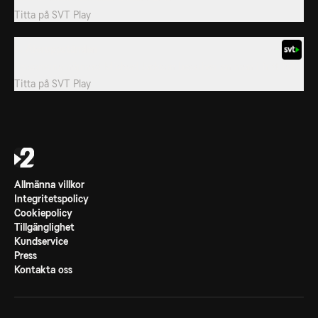
Titta på
SVT Play
3. Återuppstånden
Personerna närmast Michael Jackson beskriver en man i fritt fall.
Titta på
SVT Play
Allmänna villkor
Integritetspolicy
Cookiepolicy
Tillgänglighet
Kundservice
Press
Kontakta oss