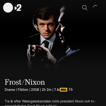
Sök
Frost/Nixon
7.6
Drama | Fiktion | 2008 | 2h 2m | 7 år
Tre år efter Watergateskandalen möts president Nixon och tv-