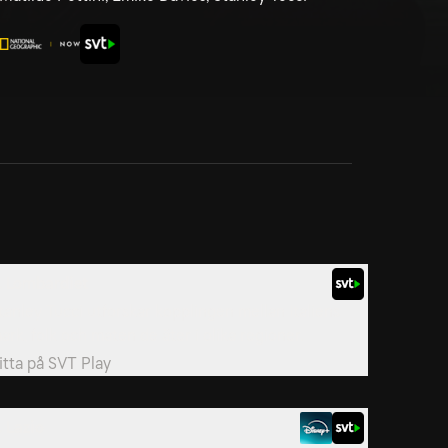
. Lombardiet
tanley Tucci utforskar kopplingen mellan Italiens
ark, folk och maten de äter i olika regioner.
itta på
SVT Play
. Lazio