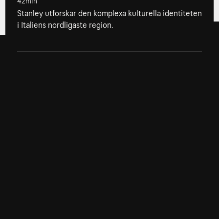
42min
S
Stanley utforskar den komplexa kulturella identiteten
m
i Italiens nordligaste region.
4. Toscana
Stanley Tucci utforskar kopplingen mellan Italiens
a
mark, folk och maten de äter i olika regioner.
Titta på
SVT Play
Allmänna villkor
Kun
Integritetspolicy
Pre
Cookiepolicy
Kon
Tillgänglighet