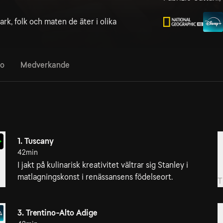
rk, folk och maten de äter i olika
fo
Medverkande
1. Tuscany
2
42min
S
I jakt på kulinarisk kreativitet vältrar sig Stanley i
m
matlagningskonst i renässansens födelseort.
T
3. Trentino-Alto Adige
3