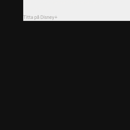
Stanley tittar närmare på pionjärsandan i Italiens
industrihjärta.
Titta på
Disney+
4. Abruzzo
42min
Stanley upptäcker oväntade godsaker i den här vild
regionen.