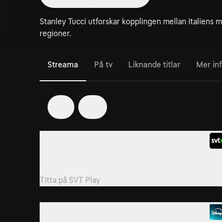
Stanley Tucci utforskar kopplingen mellan Italiens ma
regioner.
Streama
På tv
Liknande titlar
Mer in
1
2
1. Tretino-Sydtyrolen
Stanley Tucci utforskar kopplingen mellan Italiens
mark, folk och maten de äter i olika regioner.
Titta på
SVT Play
2. Lombardy