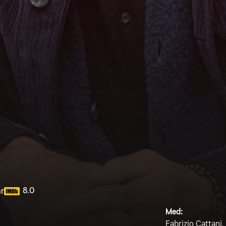
8.0
år
Med:
Fabrizio Cattani,