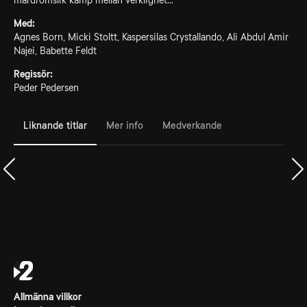
mardrömslik kamp mellan verklighet...
Med:
Agnes Born, Micki Stoltt, Kaspersilas Crystallando, Ali Abdul Amir
Najei, Babette Feldt
Regissör:
Peder Pedersen
Liknande titlar
Mer info
Medverkande
Allmänna villkor