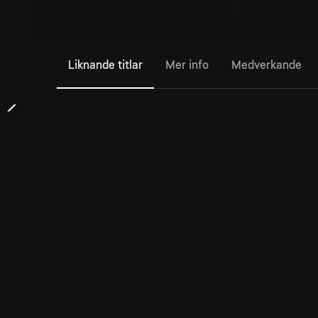
Liknande titlar
Mer info
Medverkande