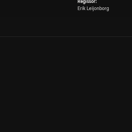
Regissör:
Erik Leijonborg
Allmänna villkor
Kun
Integritetspolicy
Pre
Cookiepolicy
Kon