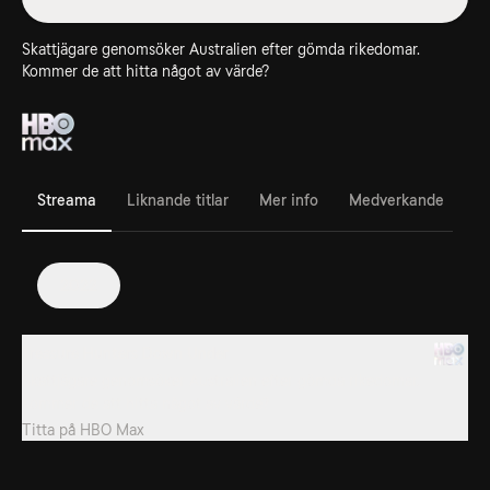
Skattjägare genomsöker Australien efter gömda rikedomar.
Kommer de att hitta något av värde?
Streama
Liknande titlar
Mer info
Medverkande
2022
Treasure Hunters Down Under
Skattjägare genomsöker Australien efter gömda rikedomar.
Kommer de att hitta något av värde?
Titta på
HBO Max