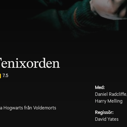
Fenixorden
7.5
Med:
Daniel Radcliff
Harry Melling
ara Hogwarts från Voldemorts
Regissör:
David Yates