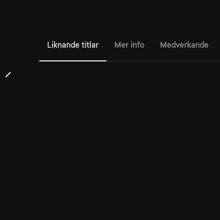
Liknande titlar
Mer info
Medverkande