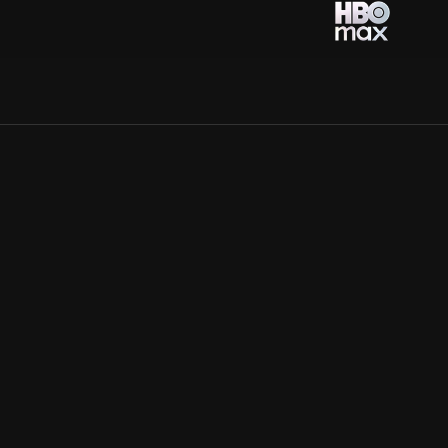
Allmänna villkor
Kun
Integritetspolicy
Pre
Cookiepolicy
Kon